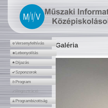
Versenyfelhívás
Galéria
Lebonyolítás
Díjazás
Szponzorok
Program
Regisztráció
Programbizottság