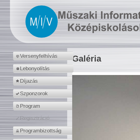
Versenyfelhívás
Galéria
Lebonyolítás
Díjazás
Szponzorok
Program
Regisztráció
Programbizottság