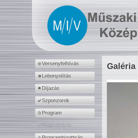
Versenyfelhívás
Galéria
Lebonyolítás
Díjazás
Szponzorok
Program
Regisztráció
Programbizottság