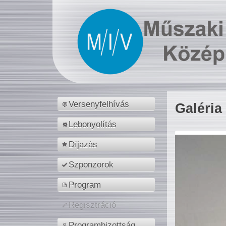
Versenyfelhívás
Galéria
Lebonyolítás
Díjazás
Szponzorok
Program
Regisztráció
Programbizottság