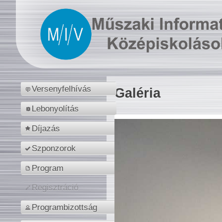
Versenyfelhívás
Galéria
Lebonyolítás
Díjazás
Szponzorok
Program
Regisztráció
Programbizottság