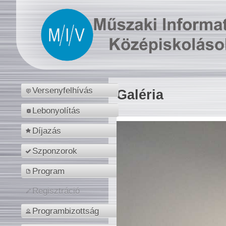
Versenyfelhívás
Galéria
Lebonyolítás
Díjazás
Szponzorok
Program
Regisztráció
Programbizottság