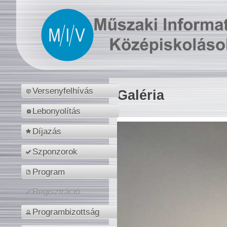
Versenyfelhívás
Galéria
Lebonyolítás
Díjazás
Szponzorok
Program
Regisztráció
Programbizottság