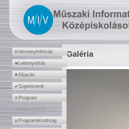
Versenyfelhívás
Galéria
Lebonyolítás
Díjazás
Szponzorok
Program
Regisztráció
Programbizottság