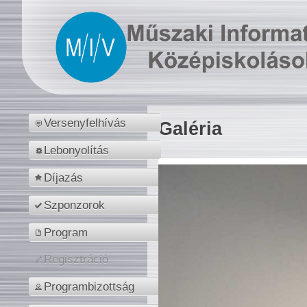
Versenyfelhívás
Galéria
Lebonyolítás
Díjazás
Szponzorok
Program
Regisztráció
Programbizottság