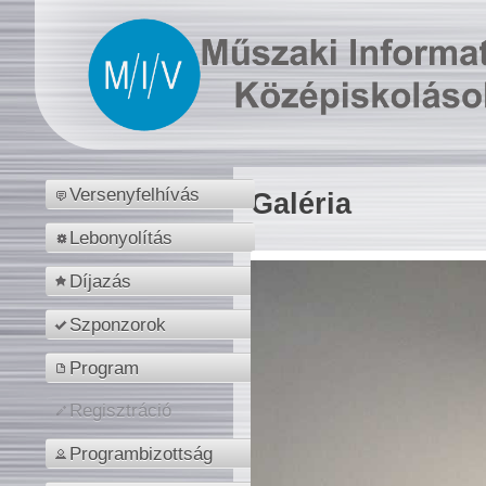
Versenyfelhívás
Galéria
Lebonyolítás
Díjazás
Szponzorok
Program
Regisztráció
Programbizottság