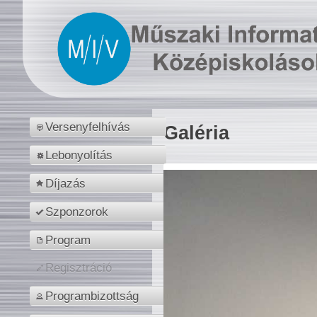
Versenyfelhívás
Galéria
Lebonyolítás
Díjazás
Szponzorok
Program
Regisztráció
Programbizottság