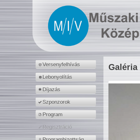
Versenyfelhívás
Galéria
Lebonyolítás
Díjazás
Szponzorok
Program
Regisztráció
Programbizottság