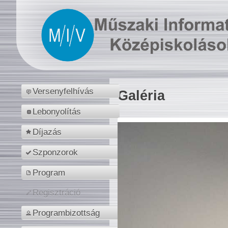
Versenyfelhívás
Galéria
Lebonyolítás
Díjazás
Szponzorok
Program
Regisztráció
Programbizottság