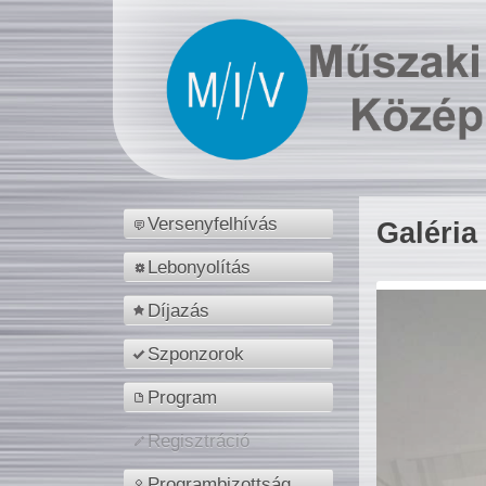
Versenyfelhívás
Galéria
Lebonyolítás
Díjazás
Szponzorok
Program
Regisztráció
Programbizottság