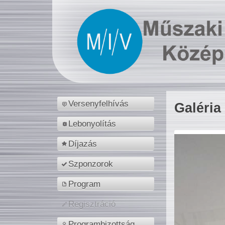
Versenyfelhívás
Galéria
Lebonyolítás
Díjazás
Szponzorok
Program
Regisztráció
Programbizottság