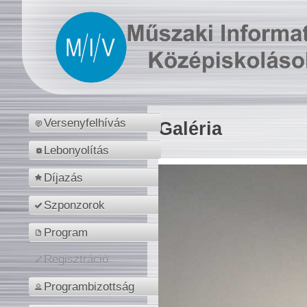
Versenyfelhívás
Galéria
Lebonyolítás
Díjazás
Szponzorok
Program
Regisztráció
Programbizottság