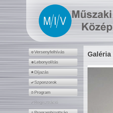
Versenyfelhívás
Galéria
Lebonyolítás
Díjazás
Szponzorok
Program
Regisztráció
Programbizottság