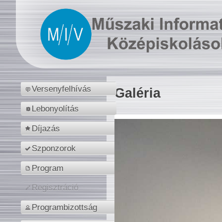
Versenyfelhívás
Galéria
Lebonyolítás
Díjazás
Szponzorok
Program
Regisztráció
Programbizottság