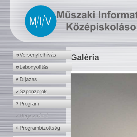
Versenyfelhívás
Galéria
Lebonyolítás
Díjazás
Szponzorok
Program
Regisztráció
Programbizottság