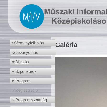
Versenyfelhívás
Galéria
Lebonyolítás
Díjazás
Szponzorok
Program
Regisztráció
Programbizottság