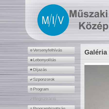
Versenyfelhívás
Galéria
Lebonyolítás
Díjazás
Szponzorok
Program
Regisztráció
Programbizottság