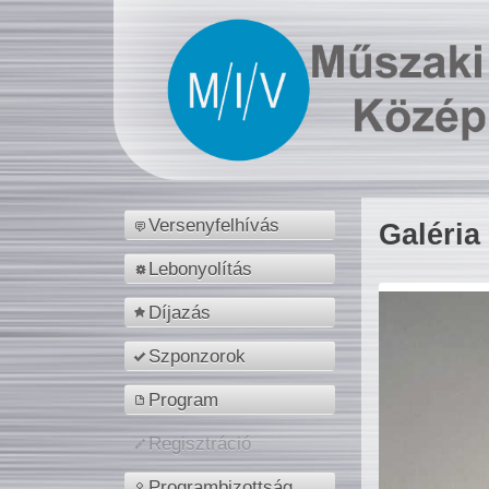
Versenyfelhívás
Galéria
Lebonyolítás
Díjazás
Szponzorok
Program
Regisztráció
Programbizottság