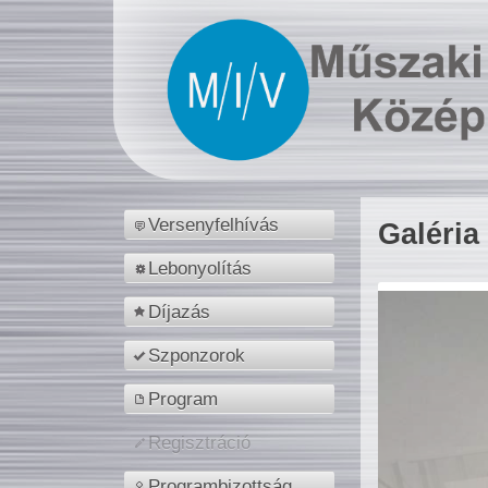
Versenyfelhívás
Galéria
Lebonyolítás
Díjazás
Szponzorok
Program
Regisztráció
Programbizottság