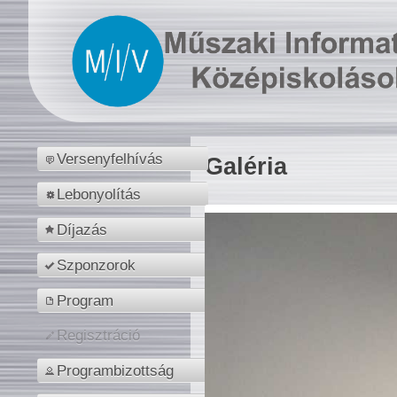
Versenyfelhívás
Galéria
Lebonyolítás
Díjazás
Szponzorok
Program
Regisztráció
Programbizottság