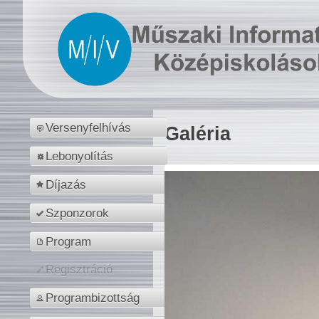
Versenyfelhívás
Galéria
Lebonyolítás
Díjazás
Szponzorok
Program
Regisztráció
Programbizottság