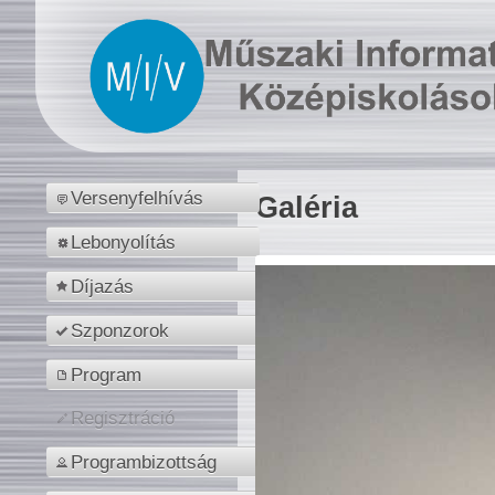
Versenyfelhívás
Galéria
Lebonyolítás
Díjazás
Szponzorok
Program
Regisztráció
Programbizottság