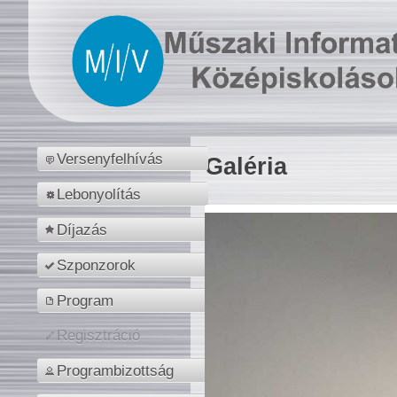
Versenyfelhívás
Galéria
Lebonyolítás
Díjazás
Szponzorok
Program
Regisztráció
Programbizottság