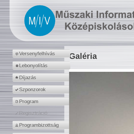
Versenyfelhívás
Galéria
Lebonyolítás
Díjazás
Szponzorok
Program
Regisztráció
Programbizottság