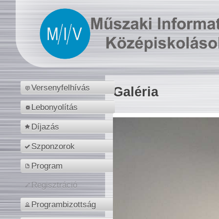
Versenyfelhívás
Galéria
Lebonyolítás
Díjazás
Szponzorok
Program
Regisztráció
Programbizottság