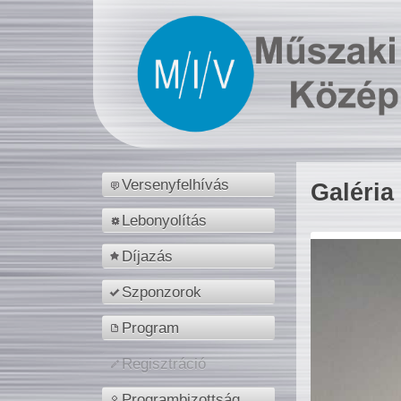
Versenyfelhívás
Galéria
Lebonyolítás
Díjazás
Szponzorok
Program
Regisztráció
Programbizottság