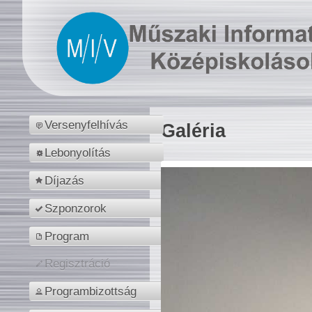
Versenyfelhívás
Galéria
Lebonyolítás
Díjazás
Szponzorok
Program
Regisztráció
Programbizottság