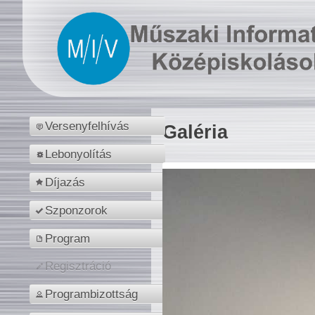
Versenyfelhívás
Galéria
Lebonyolítás
Díjazás
Szponzorok
Program
Regisztráció
Programbizottság