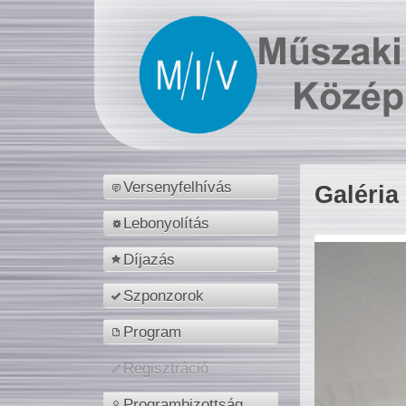
Versenyfelhívás
Galéria
Lebonyolítás
Díjazás
Szponzorok
Program
Regisztráció
Programbizottság