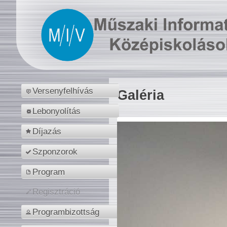
Versenyfelhívás
Galéria
Lebonyolítás
Díjazás
Szponzorok
Program
Regisztráció
Programbizottság