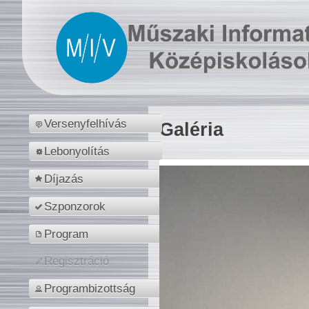
Versenyfelhívás
Galéria
Lebonyolítás
Díjazás
Szponzorok
Program
Regisztráció
Programbizottság