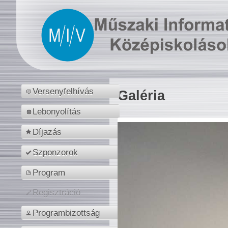
Versenyfelhívás
Galéria
Lebonyolítás
Díjazás
Szponzorok
Program
Regisztráció
Programbizottság