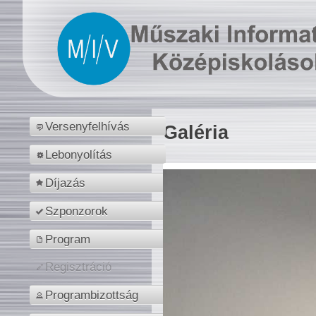
Versenyfelhívás
Galéria
Lebonyolítás
Díjazás
Szponzorok
Program
Regisztráció
Programbizottság