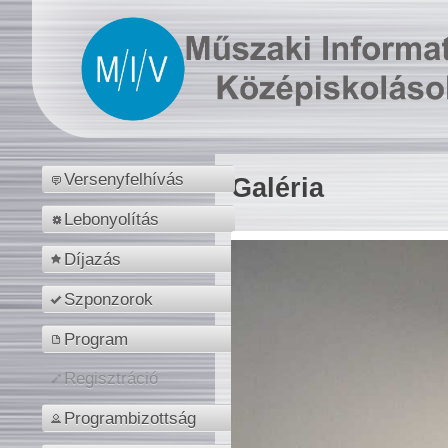
Versenyfelhívás
Galéria
Lebonyolítás
Díjazás
Szponzorok
Program
Regisztráció
Programbizottság