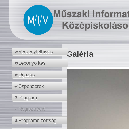
Versenyfelhívás
Galéria
Lebonyolítás
Díjazás
Szponzorok
Program
Regisztráció
Programbizottság