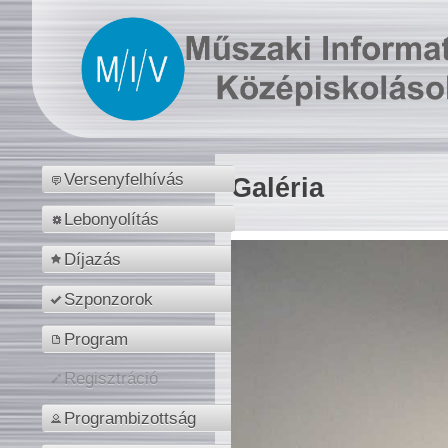
Versenyfelhívás
Galéria
Lebonyolítás
Díjazás
Szponzorok
Program
Regisztráció
Programbizottság