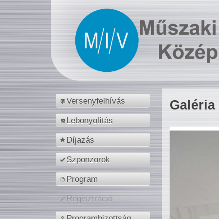
Versenyfelhívás
Galéria
Lebonyolítás
Díjazás
Szponzorok
Program
Regisztráció
Programbizottság