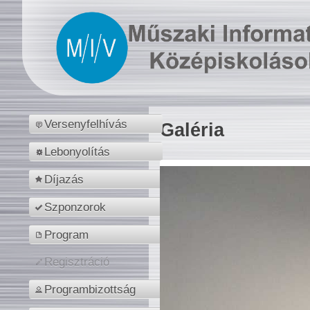
Versenyfelhívás
Galéria
Lebonyolítás
Díjazás
Szponzorok
Program
Regisztráció
Programbizottság