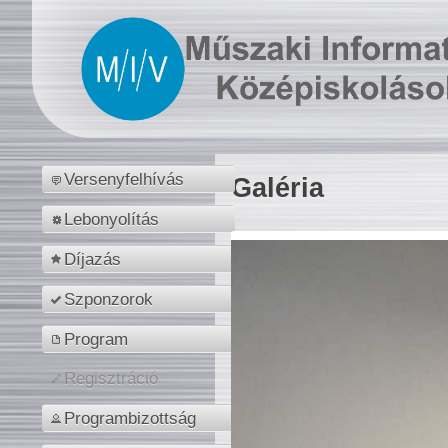
Versenyfelhívás
Galéria
Lebonyolítás
Díjazás
Szponzorok
Program
Regisztráció
Programbizottság