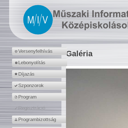
Versenyfelhívás
Galéria
Lebonyolítás
Díjazás
Szponzorok
Program
Regisztráció
Programbizottság