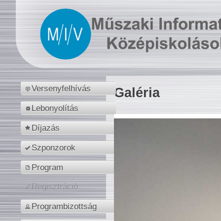
Versenyfelhívás
Galéria
Lebonyolítás
Díjazás
Szponzorok
Program
Regisztráció
Programbizottság