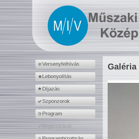
Versenyfelhívás
Galéria
Lebonyolítás
Díjazás
Szponzorok
Program
Regisztráció
Programbizottság