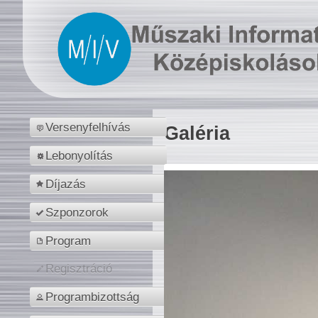
Versenyfelhívás
Galéria
Lebonyolítás
Díjazás
Szponzorok
Program
Regisztráció
Programbizottság