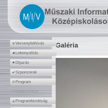
Versenyfelhívás
Galéria
Lebonyolítás
Díjazás
Szponzorok
Program
Regisztráció
Programbizottság