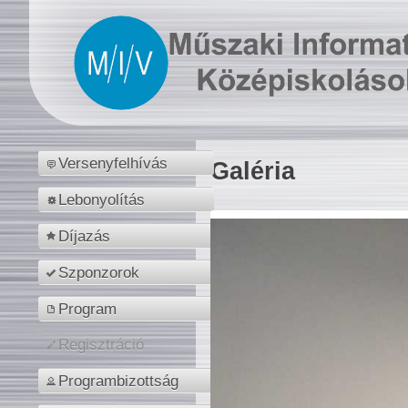
Versenyfelhívás
Galéria
Lebonyolítás
Díjazás
Szponzorok
Program
Regisztráció
Programbizottság