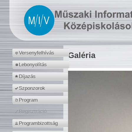
Versenyfelhívás
Galéria
Lebonyolítás
Díjazás
Szponzorok
Program
Regisztráció
Programbizottság